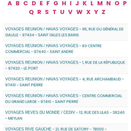
A
B
C
D
E
F
G
H
I
J
K
L
M
N
O
P
Q
R
S
T
U
V
W
X
Y
Z
- 95, RUE DU GÉNÉRAL DE
VOYAGES REUNION / HAVAS VOYAGES
GAULLE - 97434 - SAINT GILLES LES BAINS
- 83 CENTRE
VOYAGES REUNION / HAVAS VOYAGES
COMMERCIAL - 97440 - SAINT ANDRE
- 1, RUE DE LA RÉPUBLIQUE
VOYAGES REUNION / HAVAS VOYAGES
- 97420 - LE PORT
- 4, RUE ARCHAMBAUD -
VOYAGES REUNION / HAVAS VOYAGES
97410 - SAINT PIERRE
- CENTRE COMMERCIAL
VOYAGES REUNION / HAVAS VOYAGES
DU GRAND LARGE - 97410 - SAINT PIERRE
- 13, RUE DES LILAS - 38240
VOYAGES REVES DU MONDE / CEDIV
- MEYLAN
- 21, RUE DE SATORY - 78000 -
VOYAGES RIVE GAUCHE