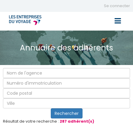
Se connecter
Toggle 
Annuaire des adhérents
Résultat de votre recherche :
287 adhérent(s)