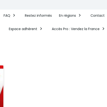
FAQ
Restez informés
En régions
Contact
Espace adhérent
Accès Pro : Vendez la France​