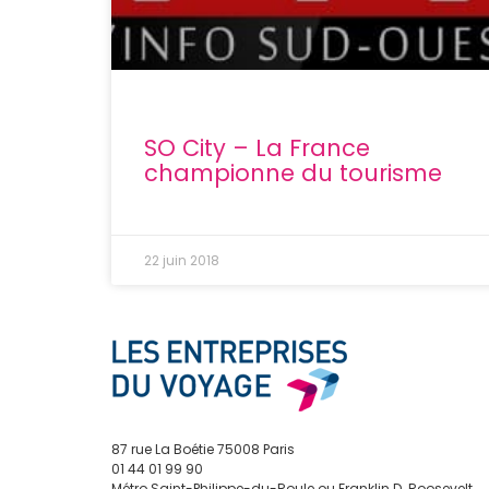
SO City – La France
championne du tourisme
22 juin 2018
87 rue La Boétie 75008 Paris
01 44 01 99 90
Métro Saint-Philippe-du-Roule ou Franklin D. Roosevelt