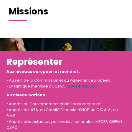
Missions
Représenter
Aux niveaux européen et mondial :
• Au sein de la Commission et du Parlement européen.
• En tant que membre d’ECTAA :
www.ectaa.org
.
Au niveau national :
• Auprès du Gouvernement et des parlementaires.
• Auprès de IATA, au Comité Financier SNCF, au C.C.A.V., au
B.A.R.
• Auprès des instances patronales nationales, MEDEF, CGPME,
CSAC.