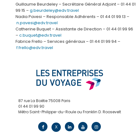
Guillaume Beurdeley – Secrétaire Général Adjoint – 01 44 01
99 15 –
g.beurdeley@edv.travel
Nadia Pavesi – Responsable Adhérents – 01 44 01 99 13 –
n.pavesi@edv.travel
Catherine Buquet – Assistante de Direction – 01 44 01 99 96
–
c.buquet@edv.travel
Fabrice Frello – Services généraux – 01 44 01 99 94 –
f.frello@edv.travel
87 rue La Boétie 75008 Paris
01 44 01 99 90
Métro Saint-Philippe-du-Roule ou Franklin D. Roosevelt
contact@edv.travel
X