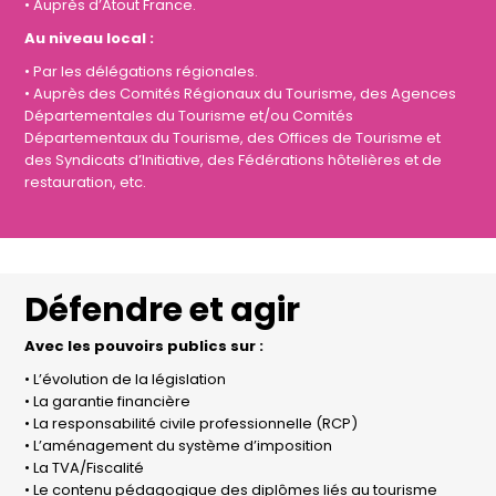
• Auprès d’Atout France.
Au niveau local :
• Par les délégations régionales.
• Auprès des Comités Régionaux du Tourisme, des Agences
Départementales du Tourisme et/ou Comités
Départementaux du Tourisme, des Offices de Tourisme et
des Syndicats d’Initiative, des Fédérations hôtelières et de
restauration, etc.
Défendre et agir
Avec les pouvoirs publics sur :
• L’évolution de la législation
• La garantie financière
• La responsabilité civile professionnelle (RCP)
• L’aménagement du système d’imposition
• La TVA/Fiscalité
• Le contenu pédagogique des diplômes liés au tourisme