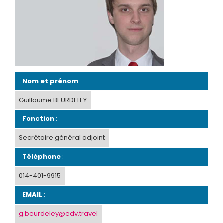
Nom et prénom
:
Guillaume BEURDELEY
Fonction
:
Secrétaire général adjoint
Téléphone
:
014-401-9915
EMAIL
:
g.beurdeley@edv.travel