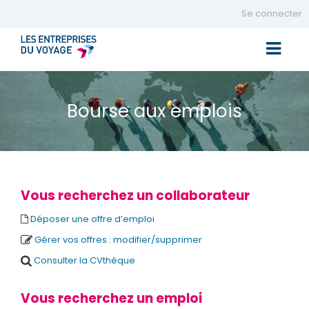
Se connecter
Toggle 
Bourse aux emplois
Vous recherchez un collaborateur
Déposer une offre d’emploi
Gérer vos offres : modifier/supprimer
Consulter la CVthèque
Vous recherchez un emploi