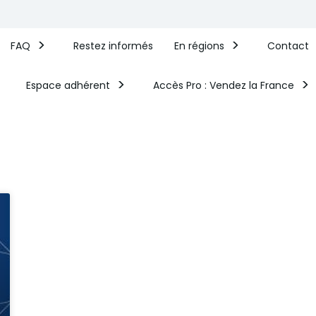
FAQ
Restez informés
En régions
Contact
Espace adhérent
Accès Pro : Vendez la France​