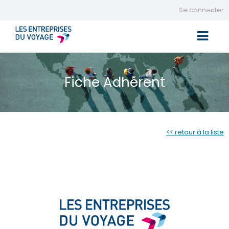
Se connecter
Toggle 
Fiche Adhérent
<< retour à la liste