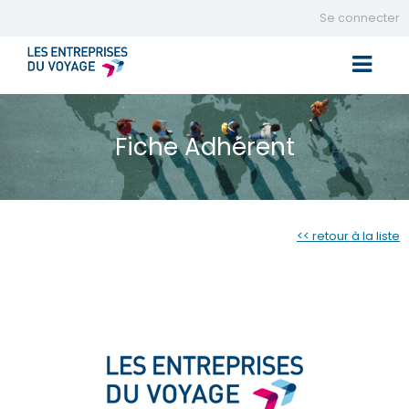
Se connecter
Toggle 
Fiche Adhérent
<< retour à la liste