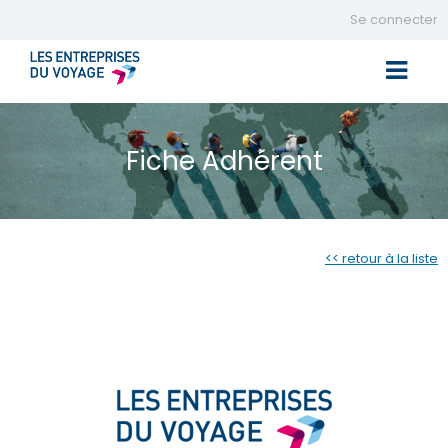
Se connecter
Toggle 
Fiche Adhérent
<< retour à la liste