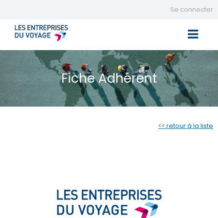
Se connecter
Toggle 
Fiche Adhérent
<< retour à la liste