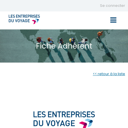
Se connecter
Toggle 
Fiche Adhérent
<< retour à la liste