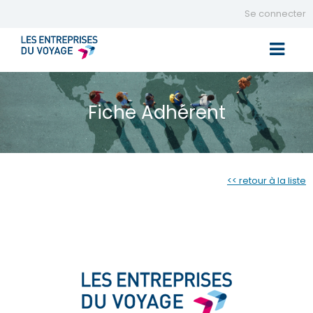
Se connecter
Toggle 
Fiche Adhérent
<< retour à la liste