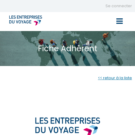
Se connecter
Toggle 
Fiche Adhérent
<< retour à la liste