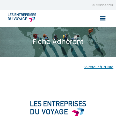
Se connecter
Toggle 
Fiche Adhérent
<< retour à la liste