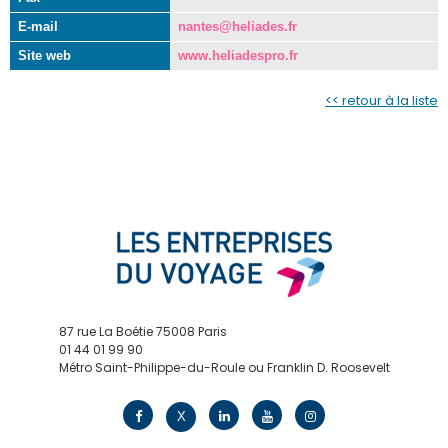
E-mail
nantes@heliades.fr
Site web
www.heliadespro.fr
<< retour à la liste
87 rue La Boétie 75008 Paris
01 44 01 99 90
Métro Saint-Philippe-du-Roule ou Franklin D. Roosevelt
contact@edv.travel
X