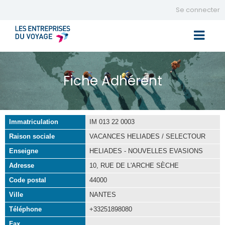
Se connecter
Toggle 
Fiche Adhérent
Immatriculation
IM 013 22 0003
Raison sociale
VACANCES HELIADES / SELECTOUR
Enseigne
HELIADES - NOUVELLES EVASIONS
Adresse
10, RUE DE L'ARCHE SÈCHE
Code postal
44000
Ville
NANTES
Téléphone
+33251898080
Fax