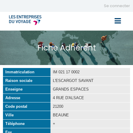
Se connecter
Toggle 
Fiche Adhérent
Immatriculation
IM 021 17 0002
Raison sociale
L'ESCARGOT SAVANT
Enseigne
GRANDS ESPACES
Adresse
4 RUE D'ALSACE
Code postal
21200
Ville
BEAUNE
Téléphone
+
Fax