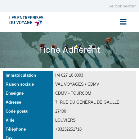
Se connecter
Toggle 
Fiche Adhérent
Immatriculation
IM 027 10 0003
Raison sociale
VAL VOYAGES / CDMV
Enseigne
CDMV - TOURCOM
Adresse
7, RUE DU GÉNÉRAL DE GAULLE
Code postal
27400
Ville
LOUVIERS
Téléphone
+33232251718
Fax