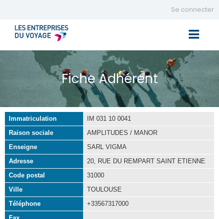
Se connecter
Toggle 
Fiche Adhérent
Immatriculation
IM 031 10 0041
Raison sociale
AMPLITUDES / MANOR
Enseigne
SARL VIGMA
Adresse
20, RUE DU REMPART SAINT ETIENNE
Code postal
31000
Ville
TOULOUSE
Téléphone
+33567317000
Fax