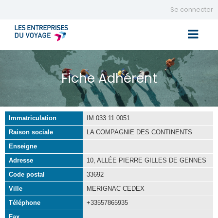
Se connecter
Toggle 
Fiche Adhérent
Immatriculation
IM 033 11 0051
Raison sociale
LA COMPAGNIE DES CONTINENTS
Enseigne
Adresse
10, ALLÉE PIERRE GILLES DE GENNES
Code postal
33692
Ville
MERIGNAC CEDEX
Téléphone
+33557865935
Fax