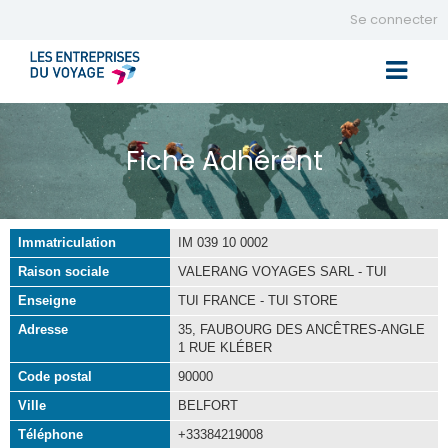
Se connecter
Toggle 
Fiche Adhérent
Immatriculation
IM 039 10 0002
Raison sociale
VALERANG VOYAGES SARL - TUI
Enseigne
TUI FRANCE - TUI STORE
Adresse
35, FAUBOURG DES ANCÊTRES-ANGLE
1 RUE KLÉBER
Code postal
90000
Ville
BELFORT
Téléphone
+33384219008