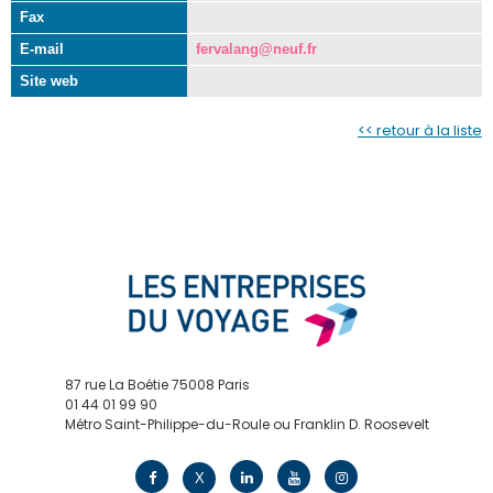
Fax
E-mail
fervalang@neuf.fr
Site web
<< retour à la liste
87 rue La Boétie 75008 Paris
01 44 01 99 90
Métro Saint-Philippe-du-Roule ou Franklin D. Roosevelt
contact@edv.travel
X