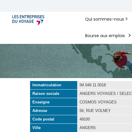
Qui sommes-nous ?
Bourse aux emplois
Immatriculation
IM 049 11 0018
Raison sociale
ANGERS VOYAGES / SELE
Enseigne
COSMOS VOYAGES
Adresse
56, RUE VOLNEY
Code postal
49100
Ville
ANGERS