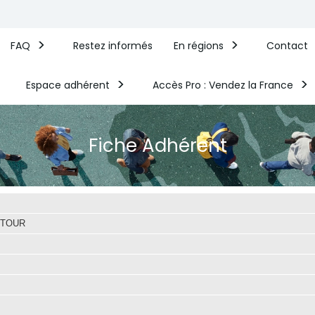
FAQ
Restez informés
En régions
Contact
Espace adhérent
Accès Pro : Vendez la France​
Fiche Adhérent
CTOUR