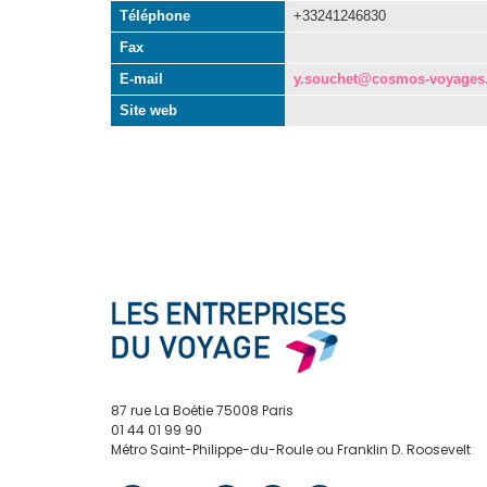
Téléphone
+33241246830
Fax
E-mail
y.souchet@cosmos-voyages.
Site web
87 rue La Boétie 75008 Paris
01 44 01 99 90
Métro Saint-Philippe-du-Roule ou Franklin D. Roosevelt
contact@edv.travel