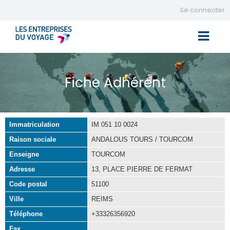
Se connecter
Toggle 
Fiche Adhérent
Immatriculation
IM 051 10 0024
Raison sociale
ANDALOUS TOURS / TOURCOM
Enseigne
TOURCOM
Adresse
13, PLACE PIERRE DE FERMAT
Code postal
51100
Ville
REIMS
Téléphone
+33326356920
Fax