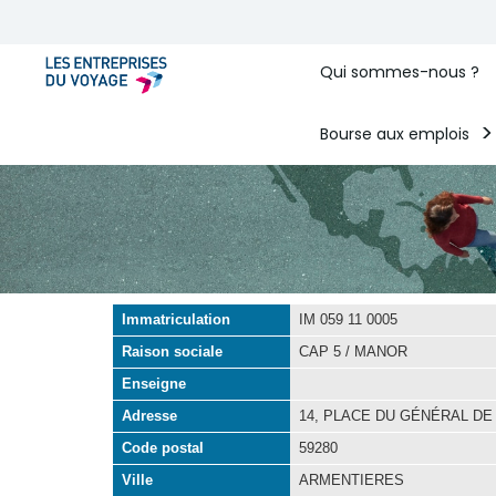
Qui sommes-nous ?
Bourse aux emplois
Immatriculation
IM 059 11 0005
Raison sociale
CAP 5 / MANOR
Enseigne
Adresse
14, PLACE DU GÉNÉRAL DE
Code postal
59280
Ville
ARMENTIERES