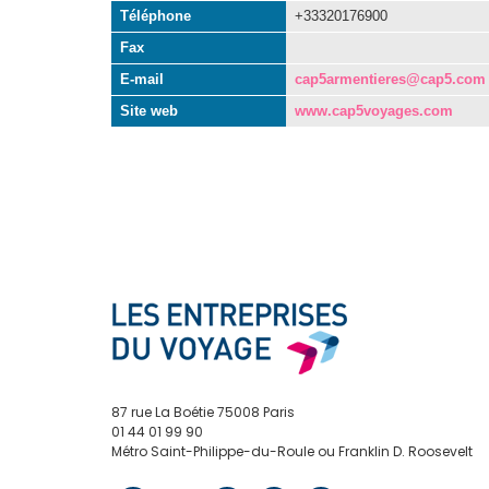
Téléphone
+33320176900
Fax
E-mail
cap5armentieres@cap5.com
Site web
www.cap5voyages.com
87 rue La Boétie 75008 Paris
01 44 01 99 90
Métro Saint-Philippe-du-Roule ou Franklin D. Roosevelt
contact@edv.travel