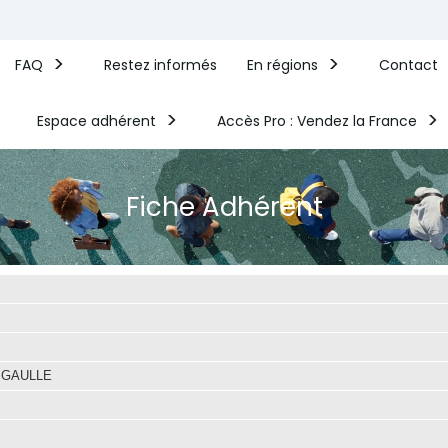
FAQ
Restez informés
En régions
Contact
Espace adhérent
Accès Pro : Vendez la France​
Fiche Adhérent
 GAULLE