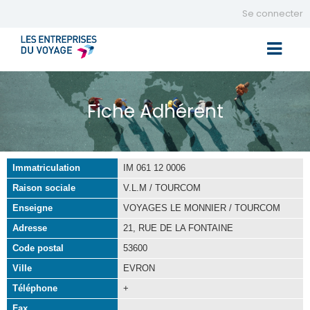
Se connecter
Toggle 
Fiche Adhérent
Immatriculation
IM 061 12 0006
Raison sociale
V.L.M / TOURCOM
Enseigne
VOYAGES LE MONNIER / TOURCOM
Adresse
21, RUE DE LA FONTAINE
Code postal
53600
Ville
EVRON
Téléphone
+
Fax