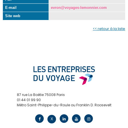
E-mail
evron@voyages-lemonnier.com
Site web
<< retour à la liste
87 rue La Boétie 75008 Paris
01 44 01 99 90
Métro Saint-Philippe-du-Roule ou Franklin D. Roosevelt
contact@edv.travel
X