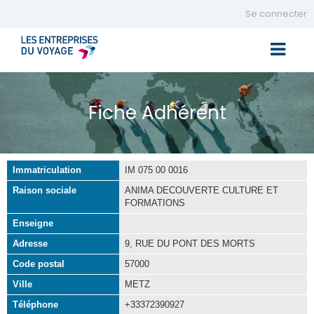
Se connecter
Toggle 
Fiche Adhérent
Immatriculation
IM 075 00 0016
Raison sociale
ANIMA DECOUVERTE CULTURE ET
FORMATIONS
Enseigne
Adresse
9, RUE DU PONT DES MORTS
Code postal
57000
Ville
METZ
Téléphone
+33372390927