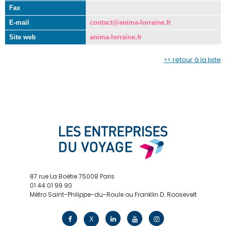
Fax
E-mail
contact@anima-lorraine.fr
Site web
anima-lorraine.fr
<< retour à la liste
87 rue La Boétie 75008 Paris
01 44 01 99 90
Métro Saint-Philippe-du-Roule ou Franklin D. Roosevelt
contact@edv.travel
X