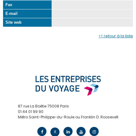
Fax
E-mail
Site web
<< retour à la liste
87 rue La Boétie 75008 Paris
01 44 01 99 90
Métro Saint-Philippe-du-Roule ou Franklin D. Roosevelt
contact@edv.travel
X