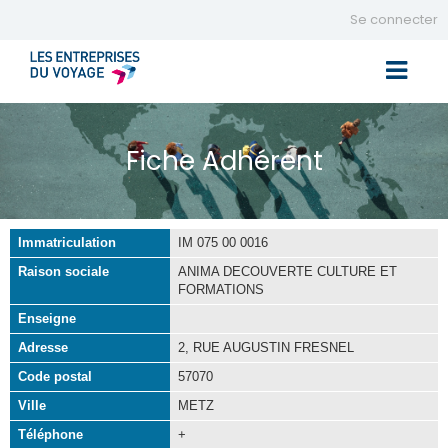
Se connecter
Toggle 
Fiche Adhérent
Immatriculation
IM 075 00 0016
Raison sociale
ANIMA DECOUVERTE CULTURE ET
FORMATIONS
Enseigne
Adresse
2, RUE AUGUSTIN FRESNEL
Code postal
57070
Ville
METZ
Téléphone
+