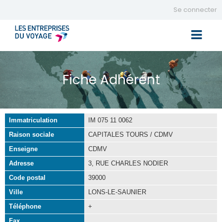
Se connecter
Toggle 
Fiche Adhérent
Immatriculation
IM 075 11 0062
Raison sociale
CAPITALES TOURS / CDMV
Enseigne
CDMV
Adresse
3, RUE CHARLES NODIER
Code postal
39000
Ville
LONS-LE-SAUNIER
Téléphone
+
Fax