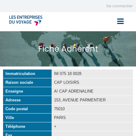
Se connecter
Toggle 
Fiche Adhérent
Immatriculation
IM 075 18 0028
Raison sociale
CAP LOISIRS
Enseigne
A! CAP ADRENALINE
Adresse
153, AVENUE PARMENTIER
Code postal
75010
Ville
PARIS
Téléphone
+
Fax