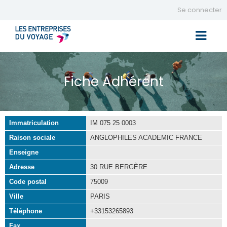
Se connecter
Toggle 
Fiche Adhérent
Immatriculation
IM 075 25 0003
Raison sociale
ANGLOPHILES ACADEMIC FRANCE
Enseigne
Adresse
30 RUE BERGÈRE
Code postal
75009
Ville
PARIS
Téléphone
+33153265893
Fax