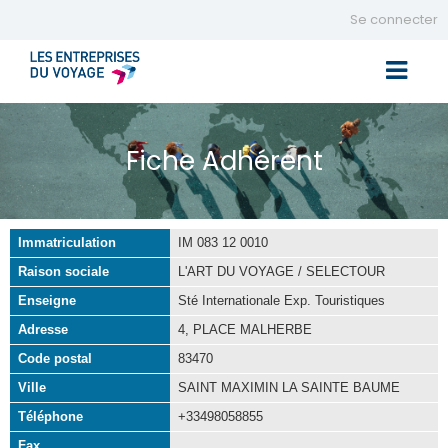
Se connecter
Toggle 
Fiche Adhérent
Immatriculation
IM 083 12 0010
Raison sociale
L'ART DU VOYAGE / SELECTOUR
Enseigne
Sté Internationale Exp. Touristiques
Adresse
4, PLACE MALHERBE
Code postal
83470
Ville
SAINT MAXIMIN LA SAINTE BAUME
Téléphone
+33498058855
Fax