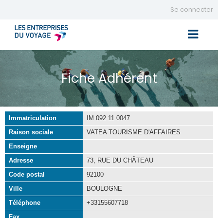
Se connecter
Toggle 
Fiche Adhérent
Immatriculation
IM 092 11 0047
Raison sociale
VATEA TOURISME D'AFFAIRES
Enseigne
Adresse
73, RUE DU CHÂTEAU
Code postal
92100
Ville
BOULOGNE
Téléphone
+33155607718
Fax