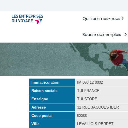
Qui sommes-nous ?
Bourse aux emplois
Immatriculation
IM 093 12 0002
Raison sociale
TUI FRANCE
Enseigne
TUI STORE
Adresse
32 RUE JACQUES IBERT
Code postal
92300
Ville
LEVALLOIS-PERRET