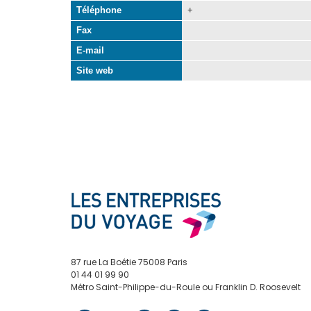
Téléphone
+
Fax
E-mail
Site web
87 rue La Boétie 75008 Paris
01 44 01 99 90
Métro Saint-Philippe-du-Roule ou Franklin D. Roosevelt
contact@edv.travel