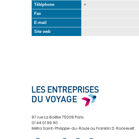
Téléphone
+
Fax
E-mail
Site web
87 rue La Boétie 75008 Paris
01 44 01 99 90
Métro Saint-Philippe-du-Roule ou Franklin D. Roosevelt
contact@edv.travel