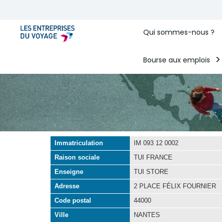
Qui sommes-nous ?
Bourse aux emplois
Immatriculation
IM 093 12 0002
Raison sociale
TUI FRANCE
Enseigne
TUI STORE
Adresse
2 PLACE FÉLIX FOURNIER
Code postal
44000
Ville
NANTES