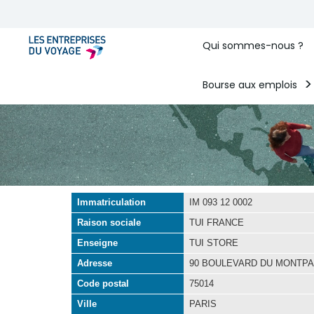
Qui sommes-nous ?
Bourse aux emplois
Immatriculation
IM 093 12 0002
Raison sociale
TUI FRANCE
Enseigne
TUI STORE
Adresse
90 BOULEVARD DU MONTP
Code postal
75014
Ville
PARIS