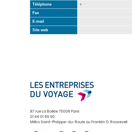
Téléphone
+
Fax
E-mail
Site web
87 rue La Boétie 75008 Paris
01 44 01 99 90
Métro Saint-Philippe-du-Roule ou Franklin D. Roosevelt
contact@edv.travel