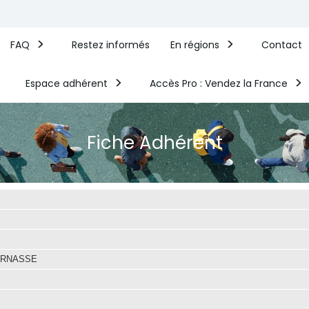
FAQ
Restez informés
En régions
Contact
Espace adhérent
Accès Pro : Vendez la France​
Fiche Adhérent
ARNASSE