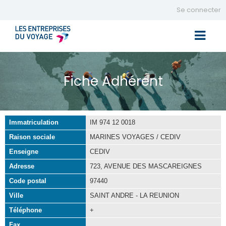
Se connecter
Toggle 
Fiche Adhérent
Immatriculation
IM 974 12 0018
Raison sociale
MARINES VOYAGES / CEDIV
Enseigne
CEDIV
Adresse
723, AVENUE DES MASCAREIGNES
Code postal
97440
Ville
SAINT ANDRE - LA REUNION
Téléphone
+
Fax