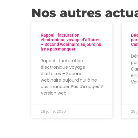
Nos autres actua
Rappel : facturation
Déc
électronique voyage d’affaires
par
– Second webinaire aujourd’hui
Can
à ne pas manquer
Déc
Rappel : facturation
par
électronique voyage
Can
d’affaires – Second
enc
webinaire aujourd’hui à ne
Ve
pas manquer Pas d’images ?
Version web
28 juillet 2026
28 j