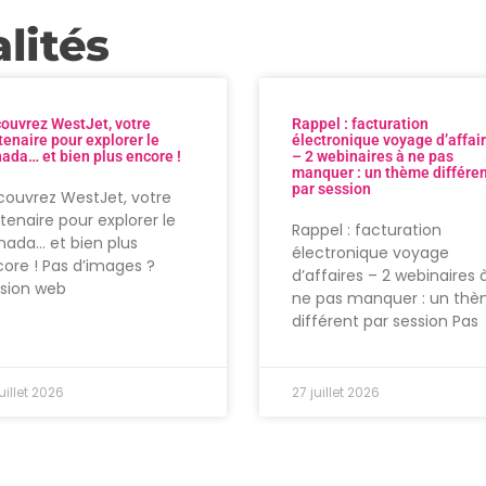
lités
ouvrez WestJet, votre
Rappel : facturation
tenaire pour explorer le
électronique voyage d’affai
ada… et bien plus encore !
– 2 webinaires à ne pas
manquer : un thème différe
par session
ouvrez WestJet, votre
tenaire pour explorer le
Rappel : facturation
ada… et bien plus
électronique voyage
ore ! Pas d’images ?
d’affaires – 2 webinaires 
rsion web
ne pas manquer : un th
différent par session Pas
uillet 2026
27 juillet 2026