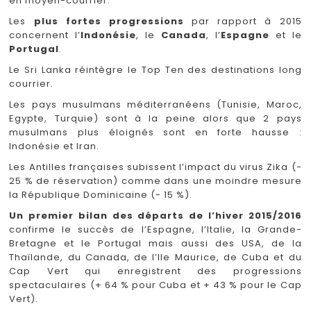
en moyen-courrier.
Les
plus fortes progressions
par rapport à 2015
concernent l’
Indonésie
, le
Canada
, l’
Espagne
et le
Portugal
.
Le Sri Lanka réintègre le Top Ten des destinations long
courrier.
Les pays musulmans méditerranéens (Tunisie, Maroc,
Egypte, Turquie) sont à la peine alors que 2 pays
musulmans plus éloignés sont en forte hausse :
Indonésie et Iran.
Les Antilles françaises subissent l’impact du virus Zika (-
25 % de réservation) comme dans une moindre mesure
la République Dominicaine (- 15 %).
Un premier bilan des départs de l’hiver 2015/2016
confirme le succès de l’Espagne, l’Italie, la Grande-
Bretagne et le Portugal mais aussi des USA, de la
Thaïlande, du Canada, de l’Ile Maurice, de Cuba et du
Cap Vert qui enregistrent des progressions
spectaculaires (+ 64 % pour Cuba et + 43 % pour le Cap
Vert).