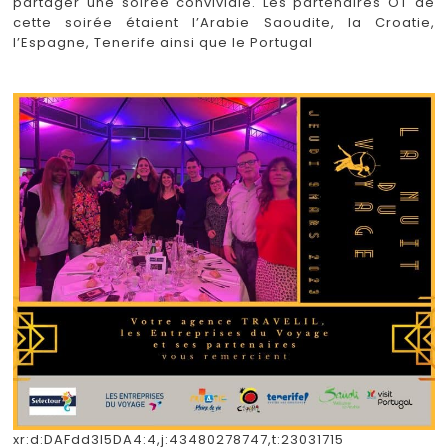
partager une soirée conviviale. Les partenaires OT de
cette soirée étaient l’Arabie Saoudite, la Croatie,
l’Espagne, Tenerife ainsi que le Portugal
xr:d:DAFdd3l5DA4:4,j:43480278747,t:23031715