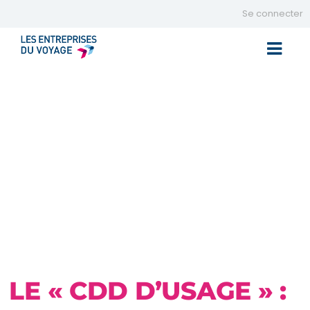
Se connecter
Toggle 
LE « CDD D’USAGE » :