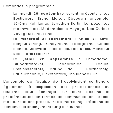
Demandez le programme !
Le mardi
20 septembre
seront présents : Les
Bestjobers, Bruno Maltor, Découvrir ensemble,
Jérémy Koh Lanta, Jonathan Bertin, La_poze, Les
moonwalkers, Mademoiselle Voyage, Nos Curieux
Voyageurs, Poussine ;
Le
mercredi 21 septembre :
Anaïs Da Silva,
BonjourDarling, CindyPoum, Foodgasm, Goldie
Blondie, Joowbar, L’œil d’Eos, Lola Rossi, Monsieur
Kool, Paris Explorer :
Le
jeudi 22 septembre :
Enmodemel,
Girlborntotravel, Leadorablee, Leajplf,
Limitlesssecrets, Marina de S, Northernelg,
ParisGrenoble, Pinketcetera, The Blonde Hills.
L’ensemble de l’équipe de Travel-Insight se tiendra
également à disposition des professionnels du
tourisme pour échanger sur leurs besoins et
problématiques en termes de communication : social
media, relations presse, trade marketing, créations de
contenus, branding, marketing d’influence…