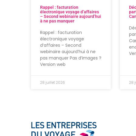
Rappel : facturation
Déc
électronique voyage d’affaires
par
– Second webinaire aujourd’hui
Can
à ne pas manquer
Déc
Rappel : facturation
par
électronique voyage
Can
d’affaires – Second
enc
webinaire aujourd’hui à ne
Ve
pas manquer Pas d’images ?
Version web
28 juillet 2026
28 j