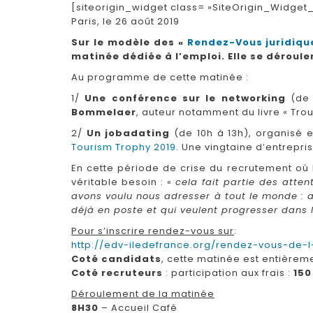
[siteorigin_widget class= »SiteOrigin_Widge
Paris, le 26 août 2019
Sur le modèle des «
Rendez-Vous juridiqu
matinée dédiée à l’emploi. Elle se déroule
Au programme de cette matinée :
1/
Une conférence sur le networking
(de 
Bommelaer
, auteur notamment du livre « Trou
2/
Un jobadating
(de 10h à 13h), organisé 
Tourism Trophy 2019
. Une vingtaine d’entrepr
En cette période de crise du recrutement où l
véritable besoin : «
cela fait partie des atte
avons voulu nous adresser à tout le monde : a
déjà en poste et qui veulent progresser dans l
Pour s’inscrire rendez-vous sur
:
http://edv-iledefrance.org/rendez-vous-de-l
Coté candidats
, cette matinée est entièrem
Coté recruteurs
: participation aux frais :
150
Déroulement de la matinée
8H30
– Accueil Café