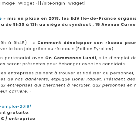
t_Image_Widget »]
[/siteorigin_widget]
e
» mis en place en 2018, les EdV Ile-de-France organ
ra de 8h30 à 13h au siège du syndicat , 15 Avenue Carno
9h à 9h45) :
« Comment développer son réseau pour 
ver le bon job grâce au réseau » (Edition Eyrolles)
en partenariat avec
On Commence Lundi
, site d’emploi 
ises seront présentes pour échanger avec les candidats.
es entreprises peinent à trouver et fidéliser du personnel
ntes de nos adhérents, explique Lionel Rabiet, Président d
ux entreprises qui cherchent à recruter, aux personnes en 
eur carrière.
»
-emploi-2019/
ent
gratuite
.
 € / entreprise