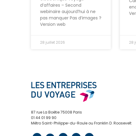
Can
d’affaires – Second
enc
webinaire aujourd’hui à ne
Ve
pas manquer Pas d’images ?
Version web
28 juillet 2026
28 j
87 rue La Boétie 75008 Paris
01 44 01 99 90
Métro Saint-Philippe-du-Roule ou Franklin D. Roosevelt
contact@edv.travel