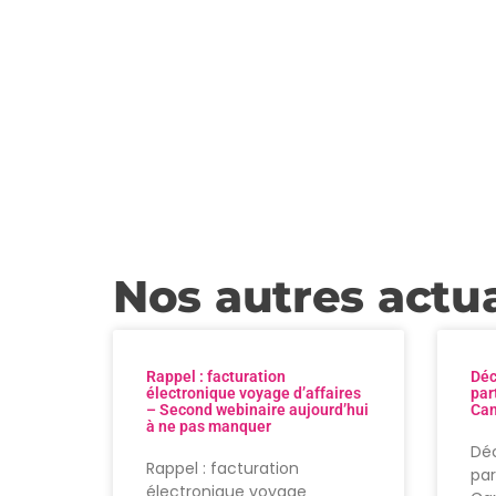
Nos autres actua
Rappel : facturation
Déc
électronique voyage d’affaires
par
– Second webinaire aujourd’hui
Can
à ne pas manquer
Déc
Rappel : facturation
par
électronique voyage