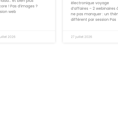
ada… et bien plus
électronique voyage
ore ! Pas d’images ?
d’affaires – 2 webinaires 
rsion web
ne pas manquer : un th
différent par session Pas
uillet 2026
27 juillet 2026