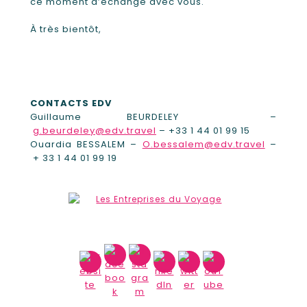
ce moment d’échange avec vous.
À très bientôt,
CONTACTS EDV
Guillaume BEURDELEY –
g.beurdeley@edv.travel
– +33 1 44 01 99 15
Ouardia BESSALEM –
O.bessalem@edv.travel
–
+ 33 1 44 01 99 19