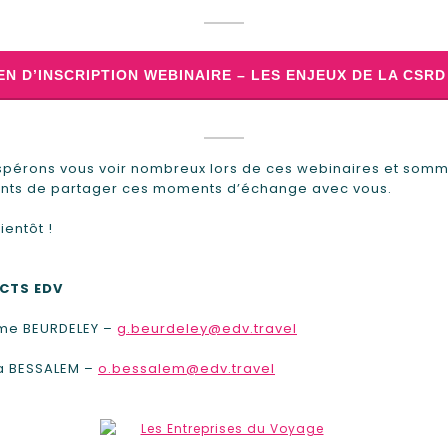
EN D’INSCRIPTION WEBINAIRE – LES ENJEUX DE LA CSRD
spérons vous voir nombreux lors de ces webinaires et som
ents de partager ces moments d’échange avec vous.
ientôt !
CTS EDV
ume BEURDELEY –
g.beurdeley@edv.travel
a BESSALEM –
o.bessalem@edv.travel