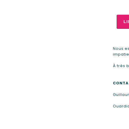
LI
Nous e
impati
À très b
CONTA
Guilla
Ouardi