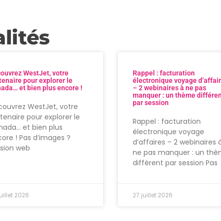
lités
ouvrez WestJet, votre
Rappel : facturation
tenaire pour explorer le
électronique voyage d’affai
ada… et bien plus encore !
– 2 webinaires à ne pas
manquer : un thème différe
par session
ouvrez WestJet, votre
tenaire pour explorer le
Rappel : facturation
ada… et bien plus
électronique voyage
ore ! Pas d’images ?
d’affaires – 2 webinaires 
rsion web
ne pas manquer : un th
différent par session Pas
uillet 2026
27 juillet 2026