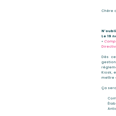
Chère 
N’oubl
Le 19 
«
Compr
Directi
Dès ce
gestion
régleme
Kiosk, 
mettre
Ça sera
Com
Élab
Anti