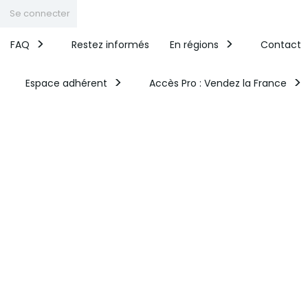
Se connecter
FAQ
Restez informés
En régions
Contact
Espace adhérent
Accès Pro : Vendez la France​