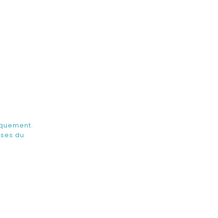
iquement.
ises du