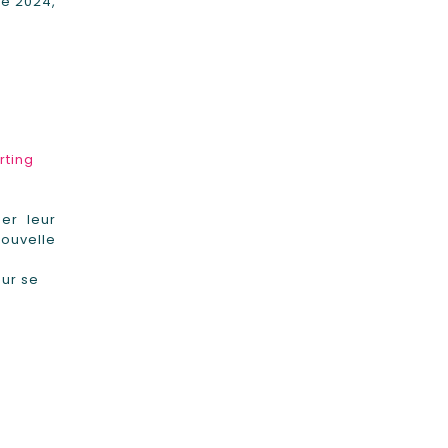
re 2024,
rting
er leur
nouvelle
our se