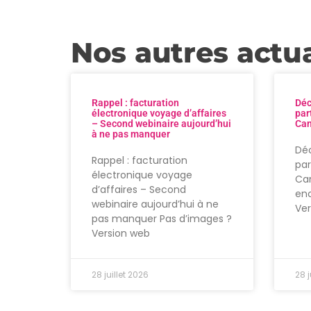
Nos autres actua
Rappel : facturation
Déc
électronique voyage d’affaires
par
– Second webinaire aujourd’hui
Can
à ne pas manquer
Déc
Rappel : facturation
par
électronique voyage
Can
d’affaires – Second
enc
webinaire aujourd’hui à ne
Ve
pas manquer Pas d’images ?
Version web
28 juillet 2026
28 j