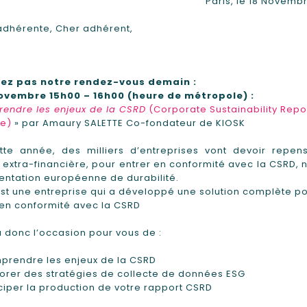
Paris, le 18 Novemb
adhérente, Cher adhérent,
iez pas notre rendez-vous demain :
novembre 15h00 – 16h00 (heure de métropole)
:
endre les enjeux de la CSRD
(Corporate Sustainability Repo
ve)
» par Amaury SALETTE Co-fondateur de KIOSK
tte année, des milliers d’entreprises vont devoir repens
 extra-financière, pour entrer en conformité avec la CSRD, 
ntation européenne de durabilité.
est une entreprise qui a développé une solution complète p
 en conformité avec la CSRD
 donc l’occasion pour vous de :
prendre les enjeux de la CSRD
orer des stratégies de collecte de données ESG
ciper la production de votre rapport CSRD