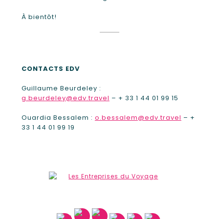
À bientôt!
CONTACTS EDV
Guillaume Beurdeley :
g.beurdeley@edv.travel
– + 33 1 44 01 99 15
Ouardia Bessalem :
o.bessalem@edv.travel
– +
33 1 44 01 99 19