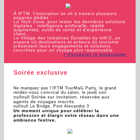
À IFTM, l’innovation se vit à travers plusieurs
espaces dédiés :
La Tech Zone, pour tester les dernières solutions
digitales : intelligence artificielle, réalité
augmentée, outils de vente et d’expérience
client…
Le Village des Initiatives Durables by mN’O, un
espace où destinations et acteurs du tourisme
présentent leurs engagements et solutions
concrètes pour un voyage plus responsable.
> Parcourez le programme
Soirée exclusive
Ne manquez pas l’IFTM TourMaG Party, le grand
rendez-vous convivial du salon, le jeudi soir.
nullnull Soirée sur invitation, réservée aux
agents de voyages inscrits.
nullnull Le Bridge, Pont Alexandre 3
Un moment unique pour célébrer la
profession et élargir votre réseau dans une
ambiance festive.