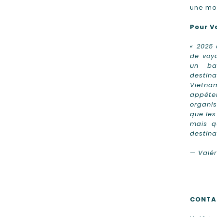
une mo
Pour V
« 2025 
de voy
un bas
destin
Vietna
appéten
organis
que les
mais qu
destina
—
Valér
CONTA