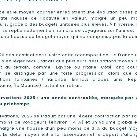
ce et le moyen-courrier enregistrent une évolution assez 
tite hausse de l’activité en valeur, malgré un peu m
rs, grâce à des budgets unitaires plus élevés. À l’inverse, 
r se replie nettement en nombre de voyageurs sur l’année,
 une hausse du budget moyen qui ne compense pas la bai
.
20 des destinations illustre cette recomposition : la France 
is en léger recul, tandis que plusieurs destinations moyen-
 du terrain, comme l’Égypte ou l’Italie. Côté long-courr
m se distingue par une forte progression, alors que d
ations lointaines (Thaïlande, Émirats arabes unis, Rép
aine, Île Maurice) restent en retrait.
rvations 2025 : une année contrastée, marquée par 
au printemps
rvations, 2025 se traduit par une légère contraction par r
 moins de voyageurs (environ –4 %) et un volume global e
 malgré une hausse d’un peu moins de 3 % du budget mo
 Le délai moyen entre la réservation et le départ s’allo