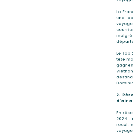
La Fran
une pe
voyageu
courrie
malgré
départs
Le Top 
tête ma
gagnent
Vietna
destin
Dominic
2.
Rése
d’air 
En rése
2024 :
recul,
voyage.