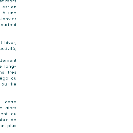
 et mars
 est en
e à une
Janvier
surtout
 hiver,
tivité,
ettement
e long-
ns très
négal ou
ou l’Île
t cette
e, alors
nent ou
mbre de
ont plus