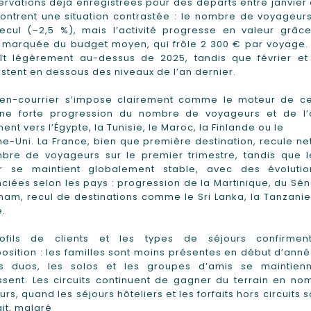
ervations déjà enregistrées pour des départs entre janvier
ntrent une situation contrastée : le nombre de voyageurs
recul (–2,5 %), mais l’activité progresse en valeur grâc
 marquée du budget moyen, qui frôle 2 300 € par voyage. 
ît légèrement au-dessus de 2025, tandis que février et 
stent en dessous des niveaux de l’an dernier.
en-courrier s’impose clairement comme le moteur de cet
ne forte progression du nombre de voyageurs et de l’ac
nt vers l’Égypte, la Tunisie, le Maroc, la Finlande ou le
-Uni. La France, bien que première destination, recule n
bre de voyageurs sur le premier trimestre, tandis que l
er se maintient globalement stable, avec des évolutio
nciées selon les pays : progression de la Martinique, du Sé
nam, recul de destinations comme le Sri Lanka, la Tanzanie 
.
ofils de clients et les types de séjours confirmen
sition : les familles sont moins présentes en début d’anné
s duos, les solos et les groupes d’amis se maintien
sent. Les circuits continuent de gagner du terrain en no
rs, quand les séjours hôteliers et les forfaits hors circuits s
ait, malgré