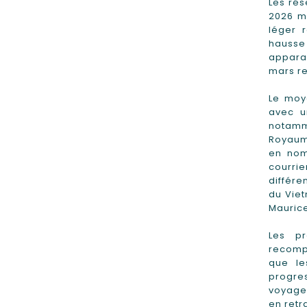
Les rés
2026 mo
léger 
hausse
appara
mars re
Le moy
avec u
notamme
Royaume
en nom
courri
différe
du Viet
Maurice
Les pr
recompo
que le
progres
voyageu
en retr