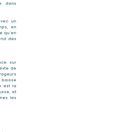
ue dans
avec un
mps, en
ue qu’en
ond des
nce sur
exte de
oyageurs
e baisse
e est la
usse, et
ines les