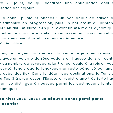
dre 79 jours, ce qui confirme une anticipation accr
isation des séjours.
e a connu plusieurs phases : un bon début de saison 
r trimestre en progression, puis un net creux au printe
lier en avril et surtout en juin, avant un été moins dynamiq
L’automne marque ensuite un redressement avec un reb
ations en novembre et un mois de décembre
à l’équilibre.
nes, le moyen-courrier est la seule région en croissa
e, avec un volume de réservations en hausse dans un cont
té du nombre de voyageurs. La France recule à la fois en v
ctivité, tandis que le long-courrier reste pénalisé par un
rquée des flux. Dans le détail des destinations, la Tunisi
u Top 3 à progresser, l’Égypte enregistre une très forte ha
nam se distingue à nouveau parmi les destinations lointa
ynamiques.
on hiver 2025-2026 : un début d’année porté par le
courrier