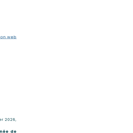
ion web
ier 2026,
nnée de