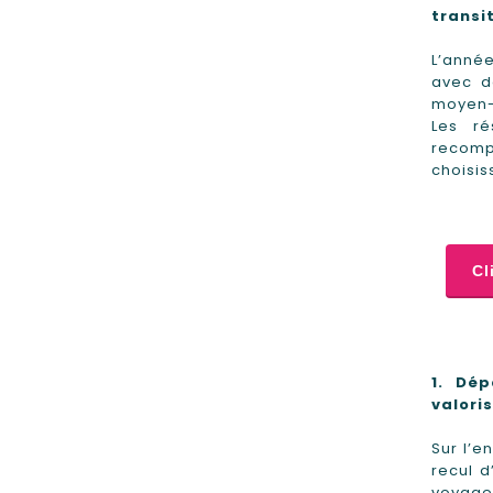
transi
L’anné
avec d
moyen-c
Les ré
recompo
choisis
Cl
1.
Dép
valori
Sur l’e
recul d
voyage,