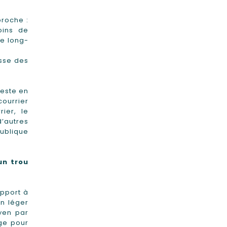
proche :
oins de
le long-
sse des
reste en
courrier
ier, le
’autres
ublique
un trou
apport à
n léger
yen par
nge pour