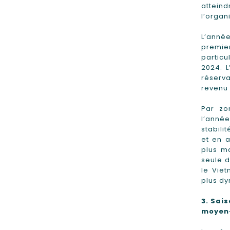
attein
l’organ
L’anné
premie
particu
2024. 
réserv
revenu 
Par zo
l’anné
stabili
et en a
plus ma
seule d
le Viet
plus d
3.
Sais
moyen-