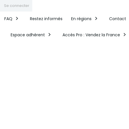
Se connecter
FAQ
Restez informés
En régions
Contact
Espace adhérent
Accès Pro : Vendez la France​