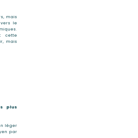
s, mais
vers le
amiques.
t cette
r, mais
s plus
un léger
yen par