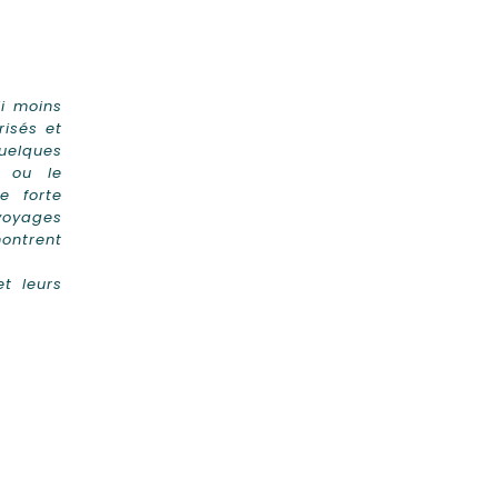
i moins
isés et
elques
e ou le
e forte
 voyages
ontrent
et leurs