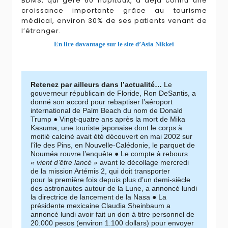
BDMS, qui gère 60 hôpitaux, a déjà connu une
croissance importante grâce au tourisme
médical, environ 30% de ses patients venant de
l’étranger.
En lire davantage sur le site d’Asia Nikkei
Retenez par ailleurs dans l’actualité…
Le
gouverneur républicain de Floride, Ron DeSantis, a
donné son accord pour rebaptiser l’aéroport
international de Palm Beach du nom de Donald
Trump ● Vingt-quatre ans après la mort de Mika
Kasuma, une touriste japonaise dont le corps à
moitié calciné avait été découvert en mai 2002 sur
l’île des Pins, en Nouvelle-Calédonie, le parquet de
Nouméa rouvre l’enquête ● Le compte à rebours
« vient d’être lancé »
avant le décollage mercredi
de la mission Artémis 2, qui doit transporter
pour la première fois depuis plus d’un demi-siècle
des astronautes autour de la Lune, a annoncé lundi
la directrice de lancement de la Nasa ● La
présidente mexicaine Claudia Sheinbaum a
annoncé lundi avoir fait un don à titre personnel de
20.000 pesos (environ 1.100 dollars) pour envoyer