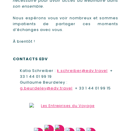
nécessaire pour avoir accès au webinaire dans
son ensemble.
Nous espérons vous voir nombreux et sommes
impatients de partager ces moments
d’échanges avec vous.
À bientôt !
CONTACTS EDV
Katia Schreiber :
k.schreiber@edv.travel
+
33 1 44 01 99 19
Guillaume Beurdeley :
g.beurdeley@edv.travel
+ 33 1 44 01 99 15