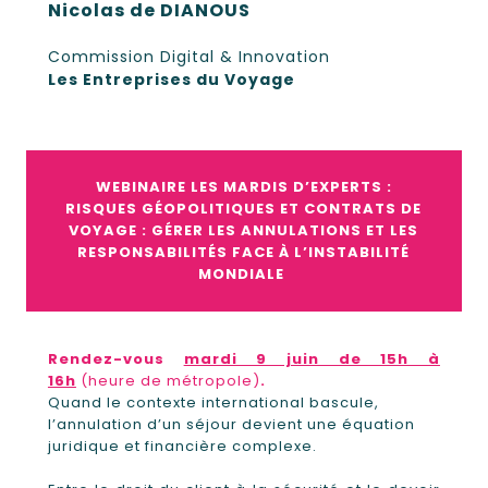
Nicolas de DIANOUS
Commission Digital & Innovation
Les Entreprises du Voyage
WEBINAIRE LES MARDIS D’EXPERTS :
RISQUES GÉOPOLITIQUES ET CONTRATS DE
VOYAGE : GÉRER LES ANNULATIONS ET LES
RESPONSABILITÉS FACE À L’INSTABILITÉ
MONDIALE
Rendez-vous
mardi 9 juin de 15h à
16h
(heure de métropole)
.
Quand le contexte international bascule,
l’annulation d’un séjour devient une équation
juridique et financière complexe.