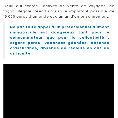
Celui qui exerce l’activité de vente de voyages, de
façon illégale, prend un risque important passible de
15 000 euros d’amende et d’un an d’emprisonnement.
Ne pas faire appel à un professionnel dûment
immatriculé est dangereux tant pour le
consommateur que pour la collectivité :
argent perdu, vacances gâchées, absence
d’assurance, absence de recours en cas de
difficulté.